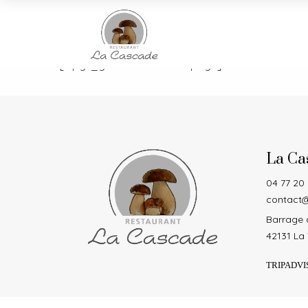
[wpgv_giftvouchercancelpage]
La Ca
04 77 20
contact@
Barrage d
42131 La 
TRIPADVI