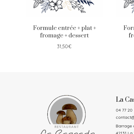
Formule entrée + plat +
For
fromage + dessert
f
31,50
€
La Ca
04 77 20
contact@
Barrage d
42131 La 