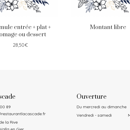
mule entrée + plat +
Montant libre
romage ou dessert
28,50
€
scade
Ouverture
 00 89
Du mercredi au dimanche
restaurantlacascade.fr
Vendredi - samedi
M
e la Rive
Valla en Gier