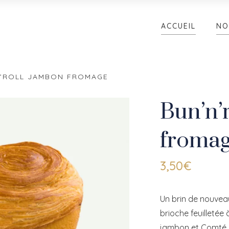
ACCUEIL
NO
N’ROLL JAMBON FROMAGE
Bun’n’
froma
3,50
€
Un brin de nouveau
brioche feuilletée 
jambon et Comté