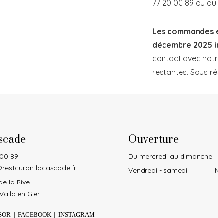
77 20 00 89 ou au 
Les commandes en
décembre 2025 i
contact avec notre
restantes. Sous ré
scade
Ouverture
 00 89
Du mercredi au dimanche
restaurantlacascade.fr
Vendredi - samedi
M
e la Rive
Valla en Gier
SOR
|
FACEBOOK
|
INSTAGRAM